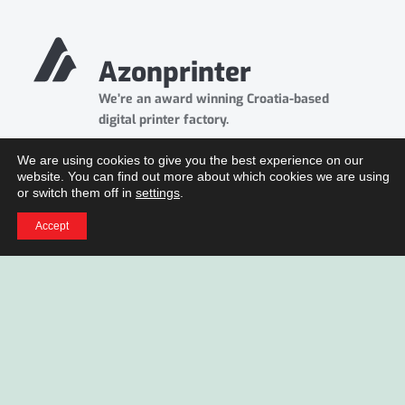
Azonprinter
We’re an award winning Croatia-based
digital printer factory.
We are using cookies to give you the best experience on our
website. You can find out more about which cookies we are using
info@azonprinter.com
or switch them off in
settings
.
Fallerovo Setaliste 22 10000
Accept
Zagreb, Croatia
Ticketing & support