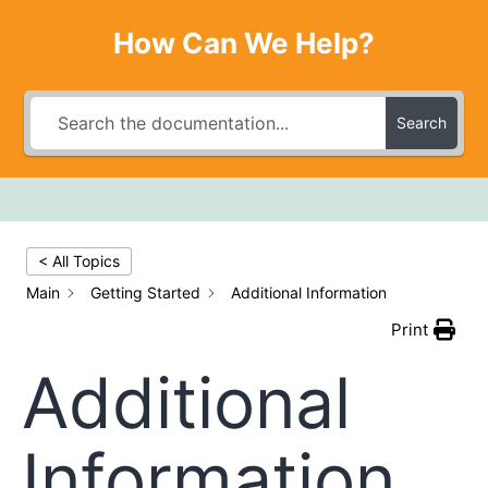
How Can We Help?
Search
< All Topics
Main
Getting Started
Additional Information
Print
Additional
Information